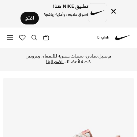
تطبيق NIKE هنا!
×
تسوق ملابس وأحذية رياضية
افتح
English
Nike
تسوق نايكي اير فورس 1 '07 LV8 حذاء للرجال - ساميت وايت/كانيون راست/سايل في الكويت عبر موقع نايكي اونلاين، واكتشف أحدث التشكيلات والإصدارات الحصرية. احصل على توصيل وإرجاع مجاني✓ دفع نقداً ✓ عبر تطبيق تابي ✓ وغيرها من الوسائل.
توصيل مجاني، منتجات حصرية للأعضاء، وعروض
خاصة لأعضائنا.
انضم إلينا