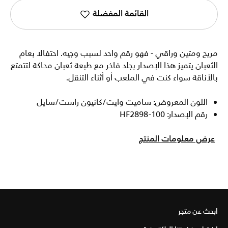
القائمة المفضلة
مريح ومتين وراقي - فهو رقم واحد لسبب وجيه. احتفالا بعام
الثعبان يتميز هذا الإصدار بجلد فاخر مع طبعة ثعبان محاكة لتتمتع
بالأناقة سواء كنت في الملعب أو أثناء التنقل.
اللون المعروض: ساميت وايت/كانيون راست/سايل
رقم الإصدار: HF2898-100
عرض معلومات المنتج
ابحث عن متجر