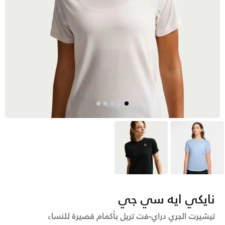
أزرق
أسود
نايكي ايه سي جي
تيشيرت الجري دراي-فت تريل بأكمام قصيرة للنساء