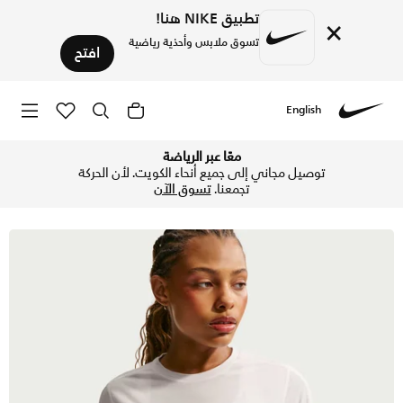
تطبيق NIKE هنا!
×
تسوق ملابس وأحذية رياضية
افتح
English
Nike
تسوق نايكي ايه سي جي تيشيرت الجري دراي-فت تريل بأكمام قصير
معًا عبر الرياضة
توصيل مجاني إلى جميع أنحاء الكويت. لأن الحركة
تجمعنا.
تسوق الآن