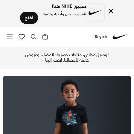
تطبيق NIKE هنا!
×
تسوق ملابس وأحذية رياضية
افتح
English
Nike
تسوق نايكي تيشيرت نوبورد بوكسي للأطفال الرضع - أسود في الك
توصيل مجاني، منتجات حصرية للأعضاء، وعروض
خاصة لأعضائنا.
انضم إلينا