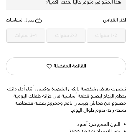
هذا المنتج غير متوفر حاليًا
نفدت الكمية:
اختر القياس
جدول المقاسات
1-2 سنوات
2-3 سنوات
3-4 سنوات
1-2 سنوات
2-3 سنوات
3-4 سنوات
القائمة المفضلة
تيشيرت يعرض شخصية نايكي الشهيرة بوكسي أثناء أداء دانك
يحطم الزجاج ليصبح قطعة أساسية في خزانة طفلك اليومية.
مصنوع من قماش جيرسي ناعم وممزوج بقصة فضفاضة
تمنحه راحة تدوم طوال اليوم.
اللون المعروض: أسود
رقم الإصدار: 76N503-023