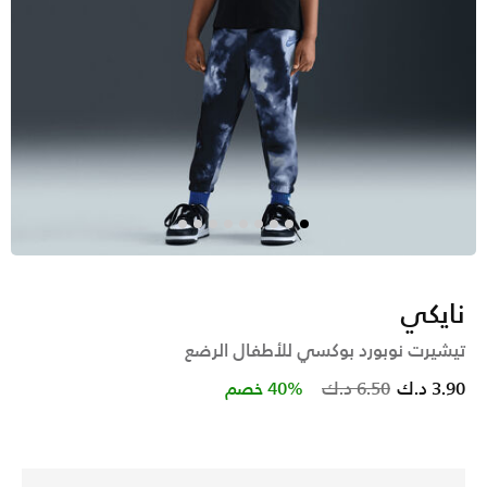
نايكي
تيشيرت نوبورد بوكسي للأطفال الرضع
Price reduced from
to
3.90 د.ك
6.50 د.ك
40% خصم