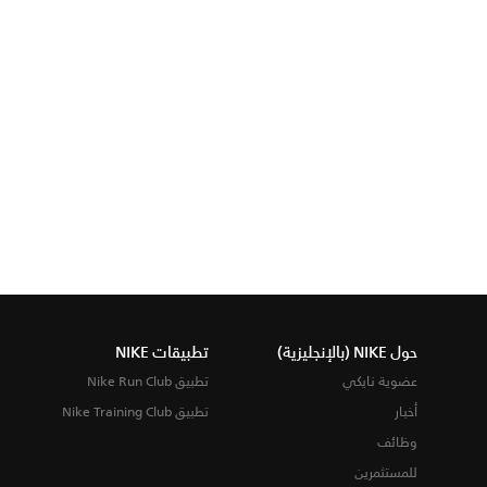
حول NIKE (بالإنجليزية)
تطبيقات NIKE
عضوية نايكي
تطبيق Nike Run Club
أخبار
تطبيق Nike Training Club
وظائف
للمستثمرين