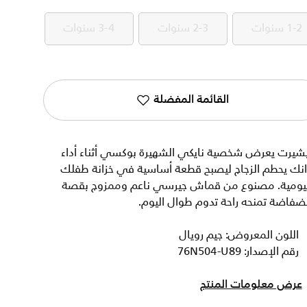
1-2 سنوات
2-3 سنوات
3-4 سنوات
1-2 سنوات
2-3 سنوات
3-4 سنوات
القائمة المفضلة
يشيرت يعرض شخصية نايكي الشهيرة بوكسي أثناء أداء
انك يحطم الزجاج ليصبح قطعة أساسية في خزانة طفلك
ليومية. مصنوع من قماش جيرسي ناعم وممزوج بقصة
فاضة تمنحه راحة تدوم طوال اليوم.
اللون المعروض: جيم رويال
رقم الإصدار: 76N504-U89
عرض معلومات المنتج