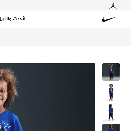
الأحدث والأبرز
Nike
تسوق نايكي تيشيرت بوكسي دانك للأطفال الرضع - جيم رويال 