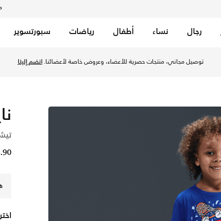
م
رجال
نساء
أطفال
رياضات
سبورتسوير
في الكويت عبر موقع نايكي اونلاين، واكتشف أحدث التشكيلات والإ
توصيل مجاني، منتجات حصرية للأعضاء، وعروض خاصة لأعضائنا.
انضم إلينا
نا
تيش
3.90 د
ه
اختر