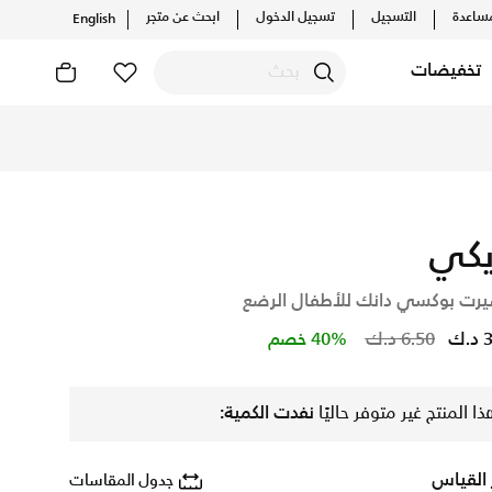
ساعدة
التسجيل
تسجيل الدخول
ابحث عن متجر
English
تخفيضات
صدارات الحصرية. احصل على توصيل وإرجاع مجاني✓ دفع نقداً ✓ عبر
يكي
يرت بوكسي دانك للأطفال الرضع
Price reduced from
to
.ك
6.50 د.ك
40% خصم
ذا المنتج غير متوفر حاليًا
نفدت الكمية:
 القياس
جدول المقاسات