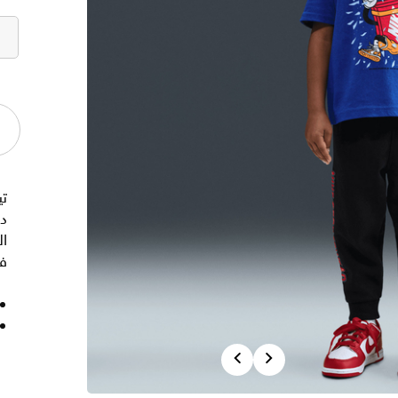
ت
د
ا
فض
Previous
Next