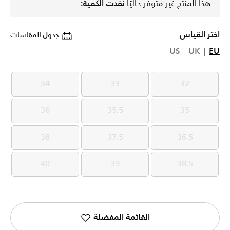
هذا المنتج غير متوفر حاليًا
نفدت الكمية:
اختر القياس
جدول المقاسات
US
UK
EU
34
33
32
34
33
32
36
35.5
35
36
35.5
35
38
37.5
36.5
38
37.5
36.5
40
39
38.5
40
39
38.5
القائمة المفضلة