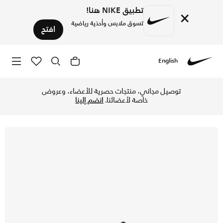
تطبيق NIKE هنا!
×
تسوق ملابس وأحذية رياضية
افتح
English
Nike
تسوق نايكي بيجاسوس 42 حذاء الجري على الطرق للأطفال الكبار - فولت تنت/بلاك سبروس/سافاير في الكويت عبر موقع نايكي اونلاين، واكتشف أحدث التشكيلات والإصدارات الحصرية. احصل على توصيل وإرجاع مجاني✓ دفع نقداً ✓ عبر تطبيق تابي ✓ وغيرها من الوسائل.
توصيل مجاني، منتجات حصرية للأعضاء، وعروض
خاصة لأعضائنا.
انضم إلينا