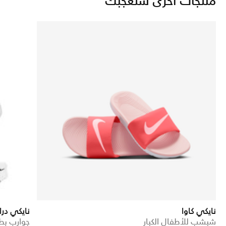
منتجات أخرى ستعجبك
نايكي كاوا
نايكي در
شبشب للأطفال الكبار
جوارب بطول 