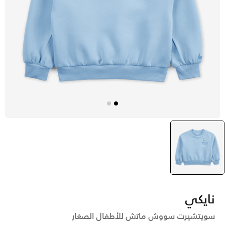
أزرق
selected
نايكي
سويتشيرت سووش ماتش للأطفال الصغار