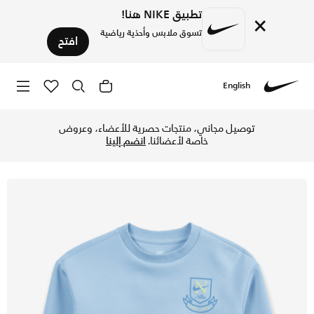
تطبيق NIKE هنا!
×
تسوق ملابس وأحذية رياضية
افتح
English
Nike
تسوق نايكي سويتشيرت سووش ماتش للأطفال الصغار - سايكك بلو 
توصيل مجاني، منتجات حصرية للأعضاء، وعروض
خاصة لأعضائنا.
انضم إلينا