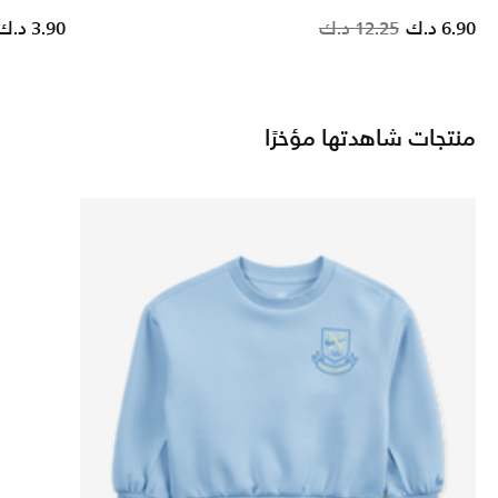
d from
Pri
6.90 د.ك
12.25 د.ك
3.90 د.ك
منتجات شاهدتها مؤخرًا