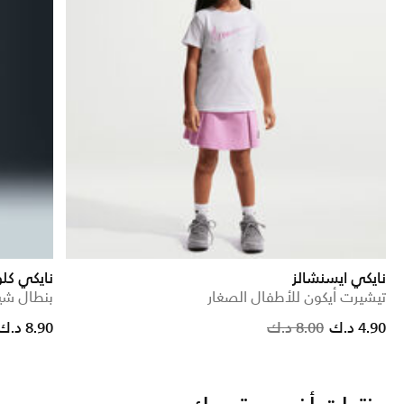
نايكي ايسنشالز
نايكي كل
تيشيرت أيكون للأطفال الصغار
بنطال شين
Price reduced from
to
Price redu
to
4.90 د.ك
8.00 د.ك
8.90 د.ك