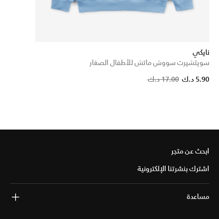
نايكي
سويتشيرت سووش ماتش للأطفال الصغار
Price reduced 
to
5.90 د.ك
17.00 د.ك
ابحث عن متجر
اشترك بنشرتنا الإلكترونية
مساعدة