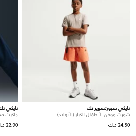
نايكي سبورتسوير تك
نايكي تك
شورت ووفن للأطفال الكبار (للأولاد)
جاكيت محب
educed from
to
24.50 د.ك
22.90 د.ك