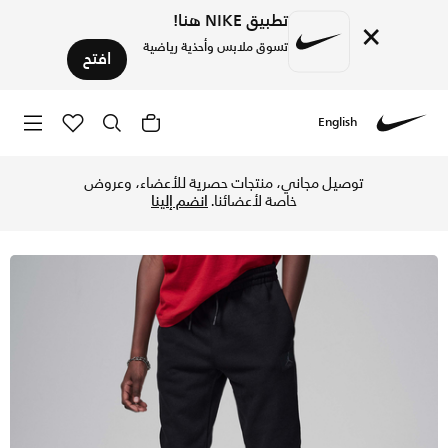
تطبيق NIKE هنا!
×
تسوق ملابس وأحذية رياضية
افتح
English
Nike
تسوق جوردن ام جاي فلايت بنطال فليس للأطفال الكبار - أسود في
توصيل مجاني، منتجات حصرية للأعضاء، وعروض
خاصة لأعضائنا.
انضم إلينا