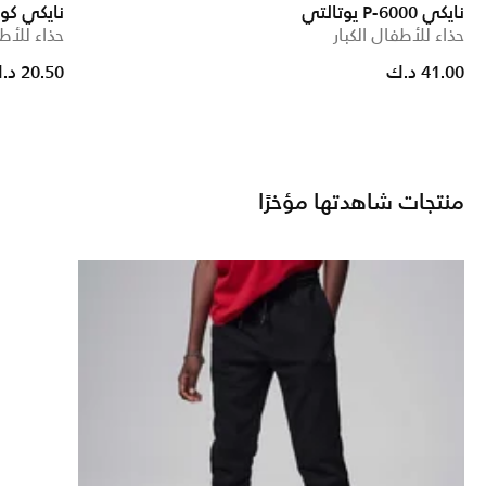
نايكي P-6000 يوتالتي
نايكي كور
حذاء للأطفال الكبار
حذاء للأط
41.00 د.ك
20.50 د.ك
منتجات شاهدتها مؤخرًا