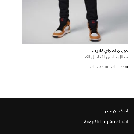
جوردن ام جاي فلايت
بنطال فليس للأطفال الكبار
P
7.90 د.ك
23.00 د.ك
ابحث عن متجر
اشترك بنشرتنا الإلكترونية