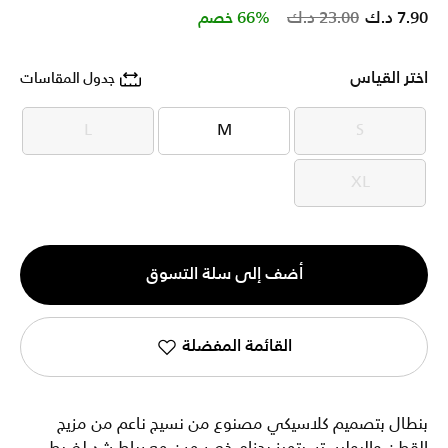
Price reduced from
to
7.90 د.ك
23.00 د.ك
66% خصم
اختر القياس
جدول المقاسات
L
M
S
L
M
S
XL
XL
الكمية
أضف إلى سلة التسوق
1
القائمة المفضلة
بنطال بتصميم كلاسيكي مصنوع من نسيج ناعم من مزيج