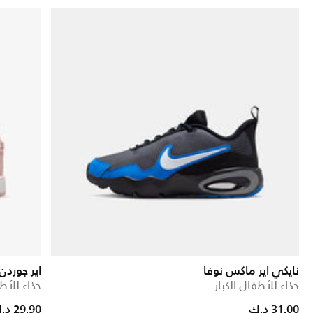
نايكي اير ماكس نوفا
اير جوردن 1 ميد E
حذاء للأطفال الكبار
حذاء للأطف
Price reduced from
to
31.00 د.ك
29.90 د.ك