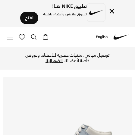
تطبيق NIKE هنا!
×
تسوق ملابس وأحذية رياضية
افتح
English
Nike
تسوق نايكي دانك هاي حذاء للأطفال الكبار - فانتوم/أبيض/وولف 
توصيل مجاني، منتجات حصرية للأعضاء، وعروض
خاصة لأعضائنا.
انضم إلينا