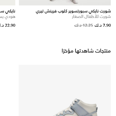
شورت نايكي سبورتسوير كلوب فرينش تيري
نايكي سب
شورت للأطفال الصغار
هودي بسح
e reduced from
to
Price reduced from
to
7.90 د.ك
12.25 د.ك
22.90 د.ك
منتجات شاهدتها مؤخرًا