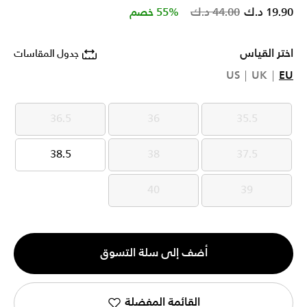
Price reduced from
to
19.90 د.ك
44.00 د.ك
55% خصم
اختر القياس
جدول المقاسات
US
UK
EU
36.5
36
35.5
36.5
36
35.5
38.5
38
37.5
38.5
38
37.5
40
39
40
39
الكمية
أضف إلى سلة التسوق
1
القائمة المفضلة