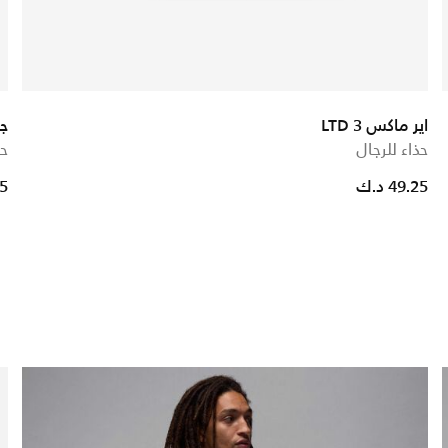
اير ماكس LTD 3
جو
حذاء للرجال
حذ
49.25 د.ك
75