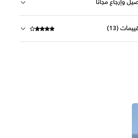
يل وإرجاع مجانًا
ييمات (13)