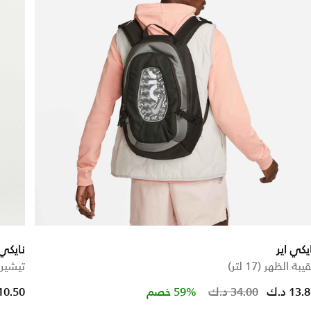
يكي اير
نايكي
يبة الظهر (17 لتر)
تيشير
Price r
13. د.ك
34.00 د.ك
59% خصم
10.50 د.ك