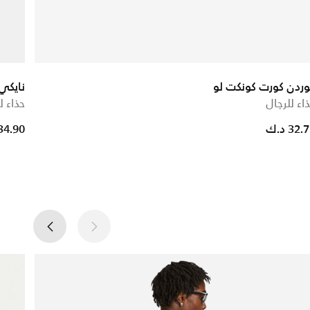
ردن كورت كونكت لو
نايكي 
اء للرجال
حذاء ل
ce reduced from
to
32. د.ك
34.90 د.ك