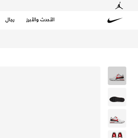
الأحدث والأبرز
رجال
Nike
تسوق اير ماكس أل تي دي 3 حذاء للرجال - أبيض/أسود/يونيفيرسيتي ريد في الكويت عبر موقع نايكي اونلاين، واكتشف أحدث التشكيلات والإصدارات الحصرية. احصل على توصيل وإرجاع مجاني✓ دفع نقداً ✓ عبر تطبيق تابي ✓ وغيرها من الوسائل.