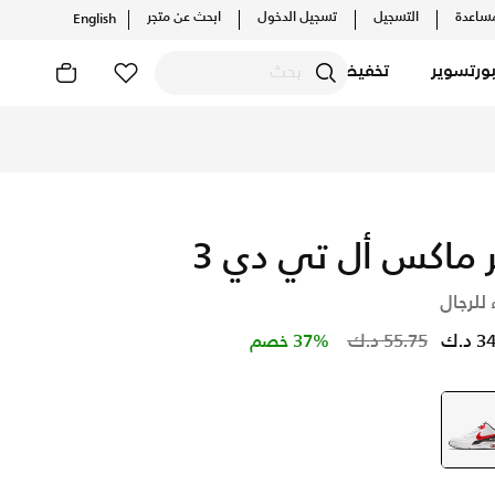
ساعدة
التسجيل
تسجيل الدخول
ابحث عن متجر
English
ورتسوير
تخفيضات
ر ماكس أل تي دي 3
 للرجال
Price reduced from
to
د.ك
55.75 د.ك
37% خصم
أبيض
selected