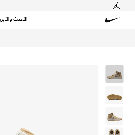
الأحدث والأبرز
Nike
تسوق اير جوردن 1 ميد SE حذاء للنساء - سيسامي/كاكي/سايل/كوكونات ميلك في الكويت عبر موقع نايكي اونلاين، واكتشف أحدث التشكيلات والإصدارات الحصرية. احصل على توصيل وإرجاع مجاني✓ دفع نقداً ✓ عبر تطبيق تابي ✓ وغيرها من الوسائل.