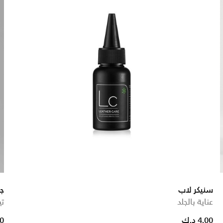
سنيكر لاب
ج
عناية بالجلد
تي
4.00 د.ك
00