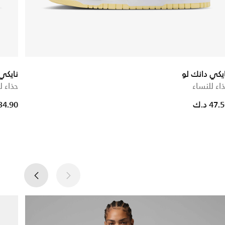
يكي دانك لو
نايكي
اء للنساء
حذاء ل
ce reduced from
to
47. د.ك
34.90 د.ك