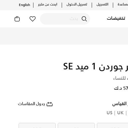
ساعدة
التسجيل
تسجيل الدخول
ابحث عن متجر
English
تخفيضات
جوردن 1 ميد SE
 للنساء
د.ك
 القياس
جدول المقاسات
US
UK