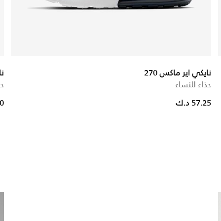
نايكي اير ماكس 270
نا
حذاء للنساء
حذ
57.25 د.ك
50