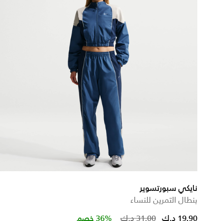
نايكي سبورتسوير
بنطال التمرين للنساء
Price reduced 
to
19.90 د.ك
31.00 د.ك
36% خصم