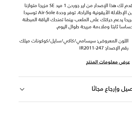
يقدم لك هذا الإصدار من اير جوردن 1 ميد SE مزيجا متوازنا
بين الإطلالة الأيقونية والراحة. توفر وحدة Air-Sole توسيدا
يحا يدعم حركتك على الملعب بينما تمنحك الياقة المبطنة
ساسا ثابتا وملاءمة مريحة طوال اليوم.
اللون المعروض: سيسامي/كاكي/سايل/كوكونات ميلك
رقم الإصدار: IR2011-247
عرض معلومات المنتج
يل وإرجاع مجانًا