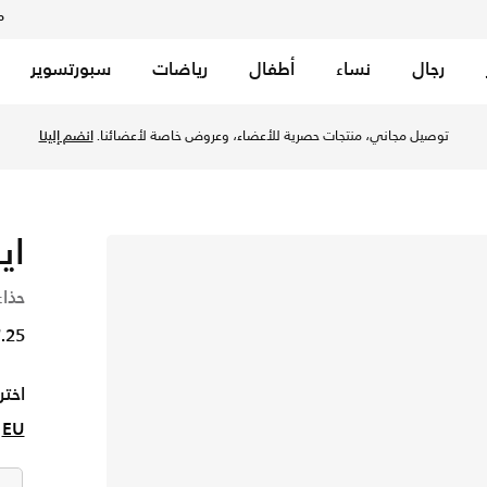
م
رجال
نساء
أطفال
رياضات
سبورتسوير
توصيل مجاني، منتجات حصرية للأعضاء، وعروض خاصة لأعضائنا.
انضم إلينا
اير 
حذاء
57.25 
اختر
EU