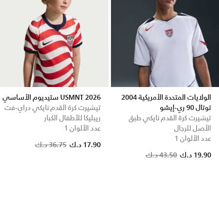
الولايات المتحدة الأمريكية 2004
USMNT 2026 ستيديوم الأساسي
توتال 90 ري-إيشو
تيشيرت كرة القدم نايكي دراي-فت
تيشيرت كرة القدم نايكي طبق
ريبليكا للأطفال الكبار
الأصل للرجال
عدد الألوان 1
عدد الألوان 1
Price reduced from
to
17.90 د.ك
36.75 د.ك
Price reduced from
to
19.90 د.ك
43.50 د.ك