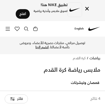
تطبيق NIKE هنا!
×
تسوق ملابس وأحذية رياضية
افتح
English
Nike
‏استكشف أحذية وملابس كرة القدم أونلاين في نايكي الكويت. ت
توصيل مجاني، منتجات حصرية للأعضاء، وعروض
خاصة لأعضائنا.
انضم إلينا
رياضات
كرة القدم
ملابس رياضة كرة القدم
قمصان وتيشرتات
4 نتائج
فلتر