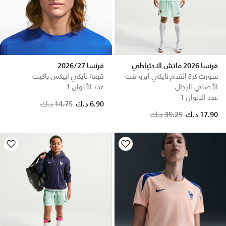
فرنسا 2026 ماتش الاحتياطي
فرنسا 2026/27
شورت كرة القدم نايكي ايرو-فت
قبعة نايكي ابيكس باكيت
الأصلي للرجال
عدد الألوان 1
عدد الألوان 1
Price reduced from
to
6.90 د.ك
14.75 د.ك
17.90 د.ك
35.25 د.ك