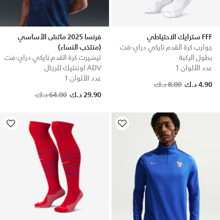
FFF سترايك الاحتياطي
فرنسا 2025 ماتش الأساسي
جوارب كرة القدم نايكي دراي-فت
(منتخب النساء)
بطول الركبة
تيشيرت كرة القدم نايكي دراي-فت
عدد الألوان 1
ADV اوثنتيك للرجال
عدد الألوان 1
Price reduced from
to
4.90 د.ك
8.00 د.ك
Price reduced from
to
29.90 د.ك
64.00 د.ك