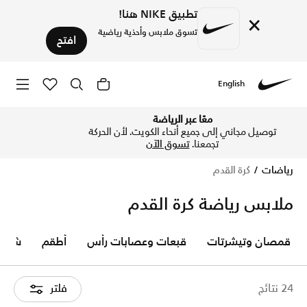
تطبيق NIKE هنا!
×
تسوق ملابس وأحذية رياضية
افتح
English
Nike
‏استكشف أحذية وملابس كرة القدم أونلاين في نايكي الكويت. ت
معًا عبر الرياضة
توصيل مجاني إلى جميع أنحاء الكويت. لأن الحركة
تجمعنا.
تسوق الآن
رياضات
كرة القدم
ملابس رياضة كرة القدم
قمصان وتيشرتات
قبعات وعصابات رأس
أطقم
شورت
24 نتائج
فلتر