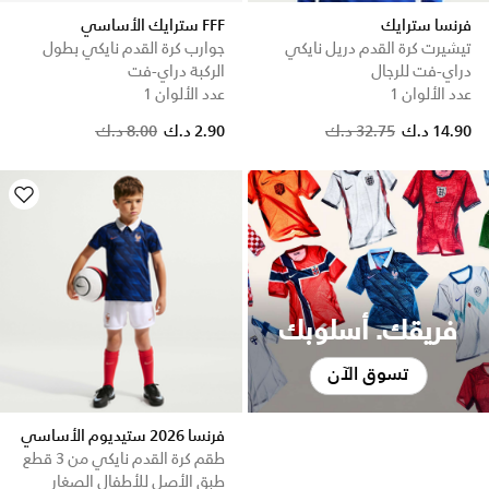
فرنسا سترايك
FFF سترايك الأساسي
تيشيرت كرة القدم دريل نايكي
جوارب كرة القدم نايكي بطول
دراي-فت للرجال
الركبة دراي-فت
عدد الألوان 1
عدد الألوان 1
Price reduced from
to
Price reduced from
to
14.90 د.ك
32.75 د.ك
2.90 د.ك
8.00 د.ك
فريقك. أسلوبك
تسوق الآن
فرنسا 2026 ستيديوم الأساسي
طقم كرة القدم نايكي من 3 قطع
طبق الأصل للأطفال الصغار