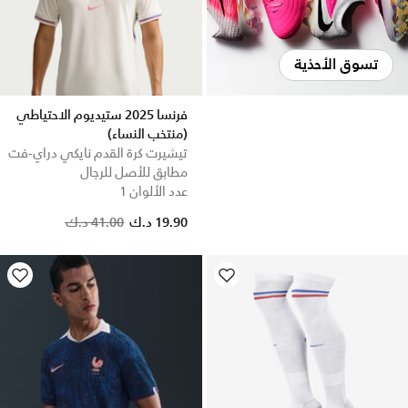
تسوق الأحذية
فرنسا 2025 ستيديوم الاحتياطي
(منتخب النساء)
تيشيرت كرة القدم نايكي دراي-فت
مطابق للأصل للرجال
عدد الألوان 1
Price reduced from
to
19.90 د.ك
41.00 د.ك