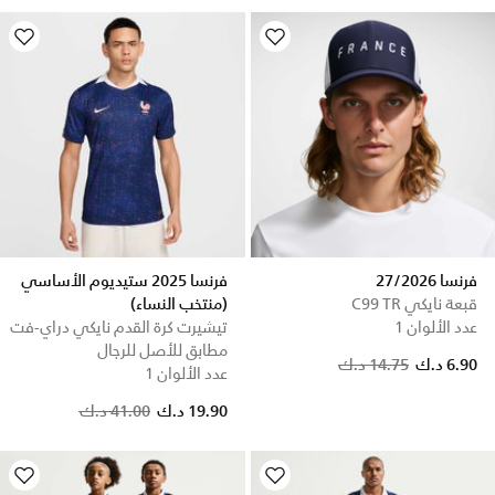
فرنسا 27/2026
فرنسا 2025 ستيديوم الأساسي
قبعة نايكي C99 TR
(منتخب النساء)
عدد الألوان 1
تيشيرت كرة القدم نايكي دراي-فت
مطابق للأصل للرجال
6.90 د.ك
14.75 د.ك
عدد الألوان 1
Price reduced from
to
19.90 د.ك
41.00 د.ك