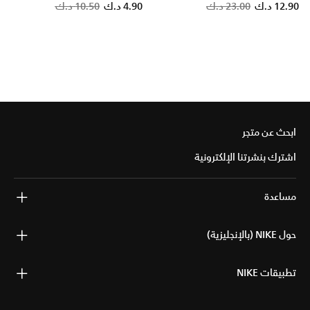
Price reduced from
to
12.90 د.ك
23.00 د.ك
4.90 د.ك
10.50 د.ك
ابحث عن متجر
اشترك بنشرتنا الإلكترونية
مساعدة
حول NIKE (بالإنجليزية)
تطبيقات NIKE