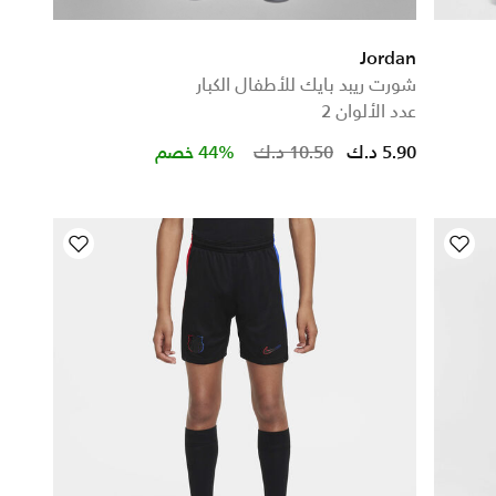
Jordan
شورت ريبد بايك للأطفال الكبار
عدد الألوان 2
5.90 د.ك
10.50 د.ك
44% خصم