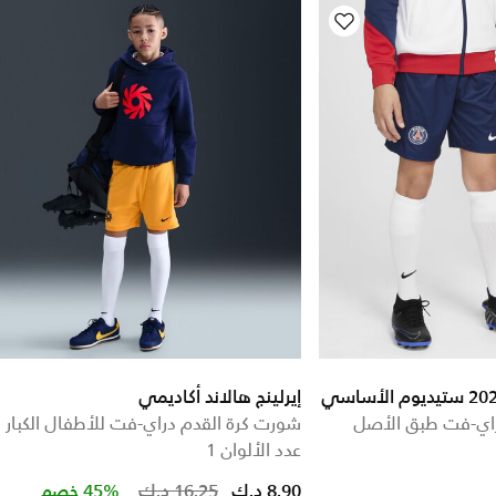
إيرلينج هالاند أكاديمي
راي-فت طبق الأصل
شورت كرة القدم دراي-فت للأطفال الكبار
عدد الألوان 1
Price reduced from
to
8.90 د.ك
16.25 د.ك
45% خصم