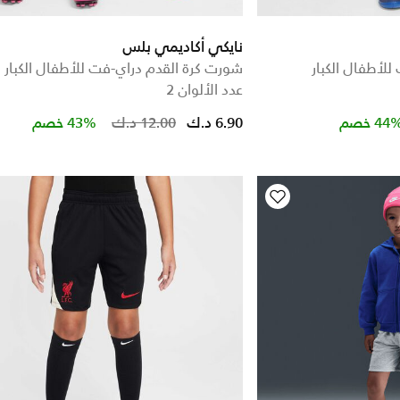
نايكي أكاديمي بلس
لأطفال الكبار
شورت كرة القدم دراي-فت للأطفال الكبار
عدد الألوان 2
Price reduced from
to
Price re
t
44 خصم
6.90 د.ك
12.00 د.ك
43% خصم