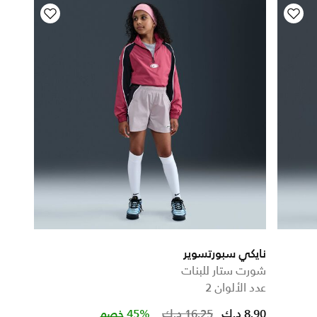
نايكي سبورتسوير
شورت ستار للبنات
عدد الألوان 2
Price reduced from
to
8.90 د.ك
16.25 د.ك
45% خصم