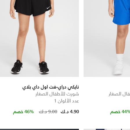
نايكي دراي-فت اول داي بلاي
ال الصغار
شورت للأطفال الصغار
عدد الألوان 1
Price reduced from
to
Price 
44 خصم
4.90 د.ك
9.00 د.ك
46% خصم