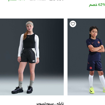
Price 
62 خصم
نايكي سبورتسوير