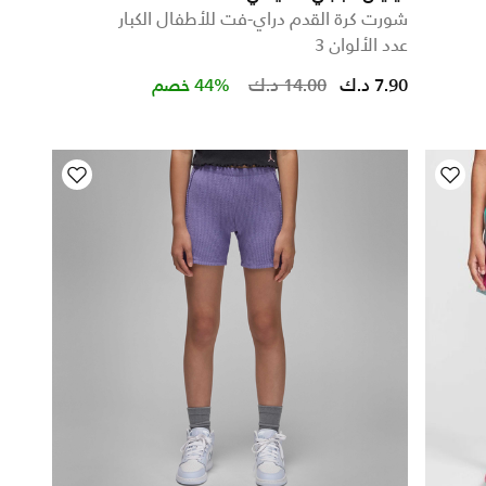
شورت كرة القدم دراي-فت للأطفال الكبار
عدد الألوان 3
7.90 د.ك
14.00 د.ك
44% خصم