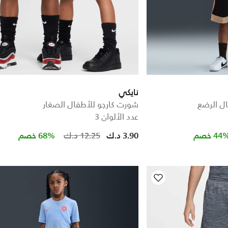
نايكي
ل الرضع
شورت كارجو للأطفال الصغار
عدد الألوان 3
Price reduced from
to
Price 
44 خصم
3.90 د.ك
12.25 د.ك
68% خصم