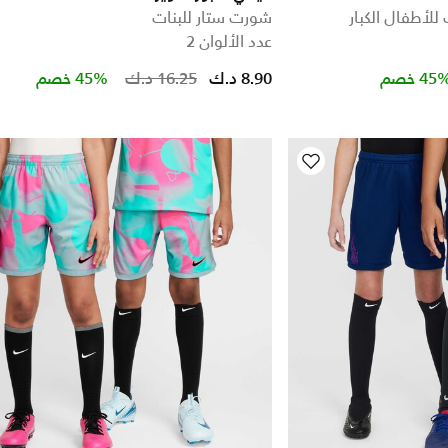
لأطفال الكبار
شورت ستار للبنات
عدد الألوان 2
Price reduced from
to
Price re
t
45 خصم
8.90 د.ك
16.25 د.ك
45% خصم