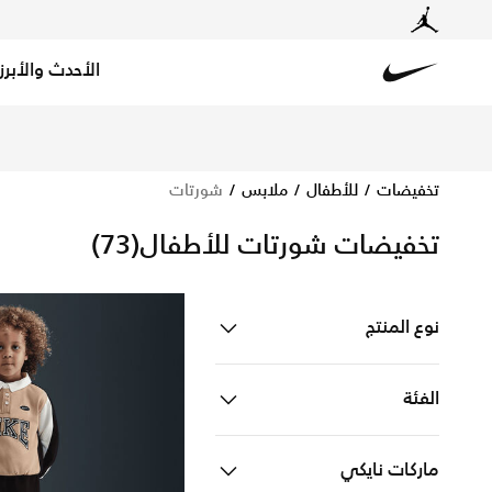
الأحدث والأبرز
Nike
‏تسوق عروض وتخفيضات شورتات للأطفال بخصم حتى 60% أونلاين في جميع أنحاء الكويت في نايكي. اكتشف مجموعة شورتات للأطفال واحصل على ✔توصيل مجاني و✔إرجاع سهل.
تخفيضات
للأطفال
ملابس
شورتات
تخفيضات شورتات للأطفال
(73)
نوع المنتج
ملابس
Refine by نوع المنتج: ملابس
الفئة
للاطفال
Refine by الفئة: للاطفال
ماركات نايكي