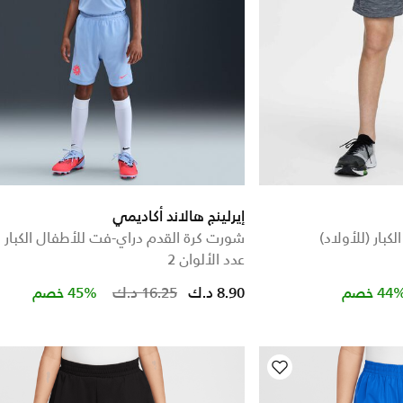
إيرلينج هالاند أكاديمي
بار (للأولاد)
شورت كرة القدم دراي-فت للأطفال الكبار
عدد الألوان 2
Price reduced from
to
Price 
44 خصم
8.90 د.ك
16.25 د.ك
45% خصم