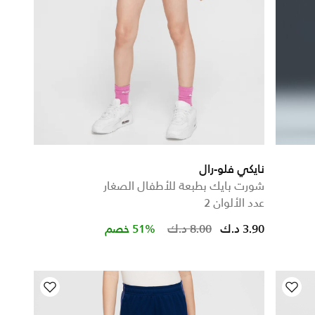
نايكي فلو-رال
شورت بايك بطبعة للأطفال الصغار
عدد الألوان 2
Price reduced from
to
3.90 د.ك
8.00 د.ك
51% خصم