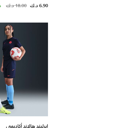
reduced from
to
6.90 د.ك
18.00 د.ك
%
إيرلينج هالاند أكاديمي