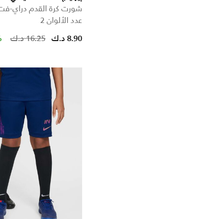
شورت كرة القدم دراي-فت ل
عدد الألوان 2
duced from
o
Price reduced from
to
8.90 د.ك
16.25 د.ك
%