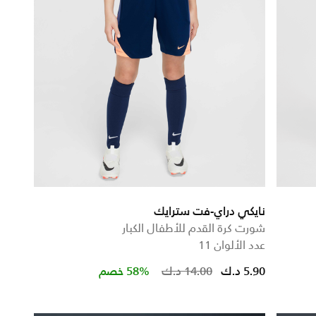
نايكي دراي-فت سترايك
شورت كرة القدم للأطفال الكبار
عدد الألوان 11
Price reduced from
to
5.90 د.ك
14.00 د.ك
58% خصم