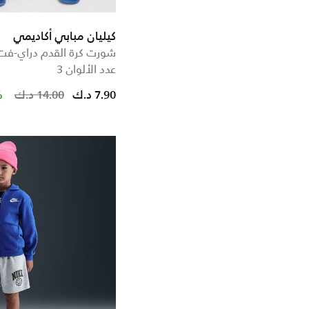
كيليان مبابي أكاديمي
شورت كرة القدم دراي-فت ل
عدد الألوان 3
duced from
o
Price reduced from
to
7.90 د.ك
14.00 د.ك
%