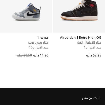
Air Jordan 1 Retro High OG
جوردن 1
حذاء للأطفال الكبار
حذاء بيبي كوت
عدد الألوان 1
عدد الألوان 10
Price reduced from
to
57.25 د.ك
14.90 د.ك
20.50 د.ك
ابحث عن متجر