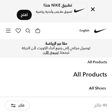
تطبيق NIKE هنا!
×
تسوق ملابس وأحذية رياضية
افتح
English
Nike
تسوق الآن All Products متجر نايكي الإلكتروني في الكويت. اكتشف المزيد All Products من التشكيلات أونلاين مع توصيل وإرجاع مجاني
معًا عبر الرياضة
توصيل مجاني إلى جميع أنحاء الكويت. لأن الحركة
تجمعنا.
تسوق الآن
All Products
All Products
All Shoes
40 نتائج
فلتر